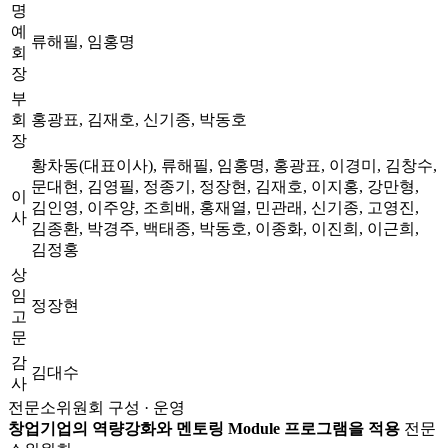
명
예
류해필, 임홍명
회
장
부
회
홍광표, 김재호, 신기종, 박동호
장
황차동(대표이사), 류해필, 임홍명, 홍광표, 이경미, 김창수,
문대현, 김영필, 정종기, 정장현, 김재호, 이지홍, 강만형,
이
김인영, 이주양, 조희배, 홍재열, 민관래, 신기종, 고영진,
사
김종환, 박경주, 백태종, 박동호, 이종화, 이진희, 이근희,
김정홍
상
임
정장현
고
문
감
김대수
사
전문소위원회 구성 · 운영
창업기업의 역량강화와 멘토링 Module 프로그램을 적용
전문