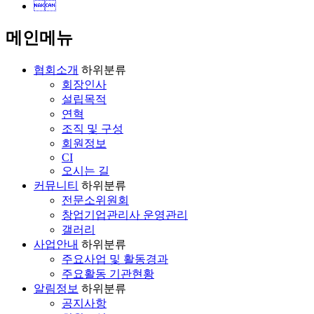

메인메뉴
협회소개
하위분류
회장인사
설립목적
연혁
조직 및 구성
회원정보
CI
오시는 길
커뮤니티
하위분류
전문소위원회
창업기업관리사 운영관리
갤러리
사업안내
하위분류
주요사업 및 활동경과
주요활동 기관현황
알림정보
하위분류
공지사항