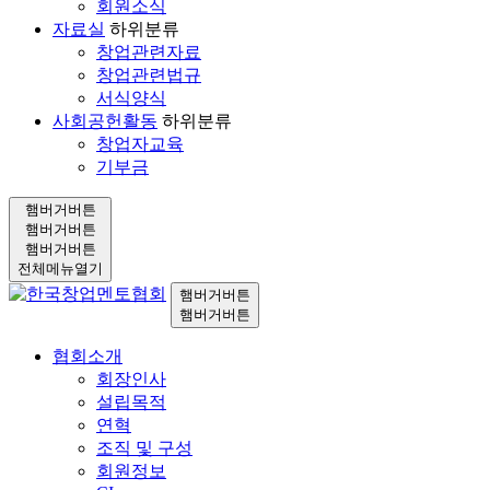
회원소식
자료실
하위분류
창업관련자료
창업관련법규
서식양식
사회공헌활동
하위분류
창업자교육
기부금
햄버거버튼
햄버거버튼
햄버거버튼
전체메뉴열기
햄버거버튼
햄버거버튼
협회소개
회장인사
설립목적
연혁
조직 및 구성
회원정보