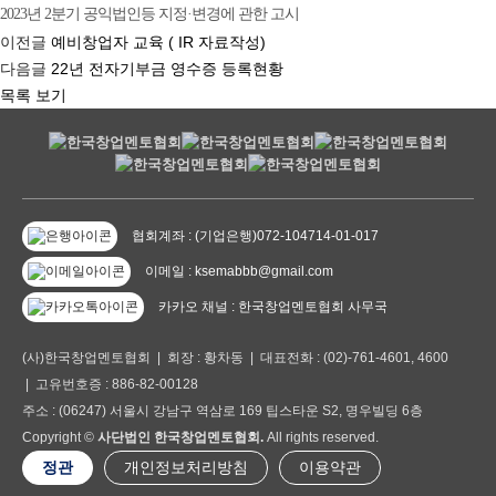
2023년 2분기 공익법인등 지정·변경에 관한 고시
이전글
예비창업자 교육 ( IR 자료작성)
다음글
22년 전자기부금 영수증 등록현황
목록 보기
협회계좌 : (기업은행)072-104714-01-017
이메일 : ksemabbb@gmail.com
카카오 채널 : 한국창업멘토협회 사무국
(사)한국창업멘토협회 | 회장 : 황차동 | 대표전화 : (02)-761-4601, 4600
| 고유번호증 : 886-82-00128
주소 : (06247) 서울시 강남구 역삼로 169 팁스타운 S2, 명우빌딩 6층
Copyright ©
사단법인 한국창업멘토협회.
All rights reserved.
정관
개인정보처리방침
이용약관