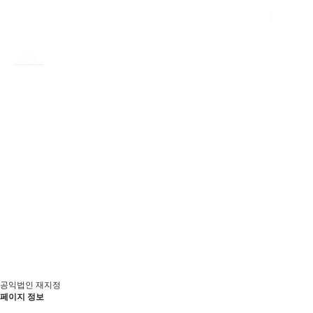
회원가입
로그인
공지사항
스타트업창업자를 위한 교육 및 멘토링, 중소기업
성장 발전을 위한 자문과 멘토링을 실시하고
있습니다.
공지사항
공익법인 재지정
페이지 정보