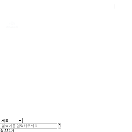
회원가입
로그인
갤러리
스타트업창업자를 위한 교육 및 멘토링, 중소기업
성장 발전을 위한 자문과 멘토링을 실시하고
있습니다.
갤러리
총
234
건