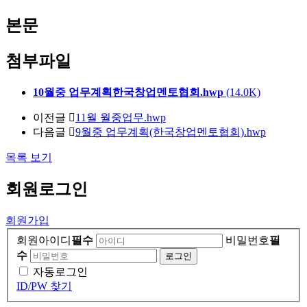
본문
첨부파일
10월중 업무계획한국창업멘토협회.hwp
(14.0K)
이전글
11월 월중업무.hwp
다음글
9월중 업무계획(한국창업멘토협회).hwp
목록 보기
회원
로그인
회원가입
회원아이디
필수
비밀번호
필
수
자동로그인
ID/PW 찾기