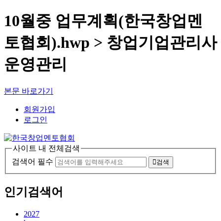
10월중 업무계획(한국창업멘
토협회).hwp > 창업기업관리사
운영관리
본문 바로가기
회원가입
로그인
사이트 내 전체검색
검색어 필수
검색
인기검색어
2027