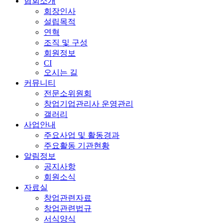
협회소개
회장인사
설립목적
연혁
조직 및 구성
회원정보
CI
오시는 길
커뮤니티
전문소위원회
창업기업관리사 운영관리
갤러리
사업안내
주요사업 및 활동경과
주요활동 기관현황
알림정보
공지사항
회원소식
자료실
창업관련자료
창업관련법규
서식양식