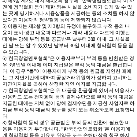
4) 제3항 제2호 내지 제4호의 경우에 “한국창업멘토협회”이 사
전에 청약철회 등이 제한 되는 사실을 소비자가 쉽게 알 수 있
는 곳에 명기하거나 시용상품을 제공하는 등의 조치를 하지 않
았다면 이용자의 청약철회 등이 제한되지 않습니다.
5) 이용자는 제2항 및 제3항의 규정에 불구하고 부적 등의 내
용이 표시·광고 내용과 다르거나 계약 내용과 다르게 이행된
때에는 당해 부적 등을 공급받은 날부터 3월 이내, 그 사실을
안 날 또는 알 수 있었던 날부터 30일 이내에 청약철회 등을 할
수 있습니다.
6)“한국창업멘토협회”은 이용자로부터 부적 등을 반환받은 경
우 3영업일 이내에 이미 지급받은 부적 등의 대금을 환급합니
다. 이 경우 “몰”이 이용자에게 부적 등의 환급을 지연한 때에
는 그 지연기간에 대하여 공정거래위원회가 정하여 고시하는
지연이자율을 곱하여 산정한 지연 이자를 지급합니다.
7)“한국창업멘토협회”은 위 대금을 환급함에 있어서 이용자가
신용카드 또는 전자화폐 등의 결제수단으로 부적 등의 대금을
지급한 때에는 지체 없이 당해 결제수단을 제공한 사업자로 하
여금 부적 등의 대금의 청구를 정지 또는 취소하도록 요청합니
다.
8) 청약철회 등의 경우 공급받은 부적 등의 반환에 필요한 비
용은 이용자가 부담합니다. “한국창업멘토협회”은 이용자에
게 청약철회 등을 이유로 위약금 또는 손해배상을 청구 하지