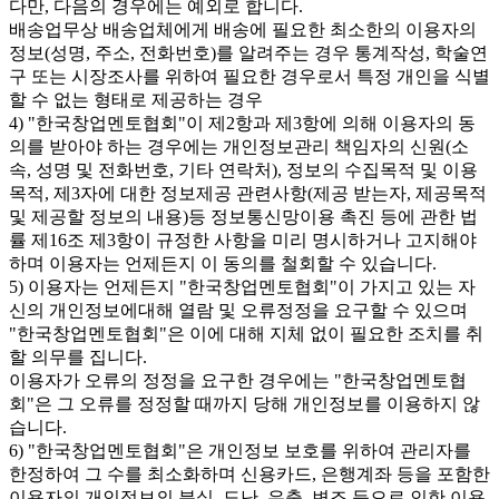
다만, 다음의 경우에는 예외로 합니다.
배송업무상 배송업체에게 배송에 필요한 최소한의 이용자의
정보(성명, 주소, 전화번호)를 알려주는 경우 통계작성, 학술연
구 또는 시장조사를 위하여 필요한 경우로서 특정 개인을 식별
할 수 없는 형태로 제공하는 경우
4) "한국창업멘토협회"이 제2항과 제3항에 의해 이용자의 동
의를 받아야 하는 경우에는 개인정보관리 책임자의 신원(소
속, 성명 및 전화번호, 기타 연락처), 정보의 수집목적 및 이용
목적, 제3자에 대한 정보제공 관련사항(제공 받는자, 제공목적
및 제공할 정보의 내용)등 정보통신망이용 촉진 등에 관한 법
률 제16조 제3항이 규정한 사항을 미리 명시하거나 고지해야
하며 이용자는 언제든지 이 동의를 철회할 수 있습니다.
5) 이용자는 언제든지 "한국창업멘토협회"이 가지고 있는 자
신의 개인정보에대해 열람 및 오류정정을 요구할 수 있으며
"한국창업멘토협회"은 이에 대해 지체 없이 필요한 조치를 취
할 의무를 집니다.
이용자가 오류의 정정을 요구한 경우에는 "한국창업멘토협
회"은 그 오류를 정정할 때까지 당해 개인정보를 이용하지 않
습니다.
6) "한국창업멘토협회"은 개인정보 보호를 위하여 관리자를
한정하여 그 수를 최소화하며 신용카드, 은행계좌 등을 포함한
이용자의 개인정보의 분실, 도난, 유출, 변조 등으로 인한 이용