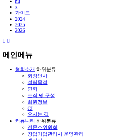
hu
x
가이드
2024
2025
2026
메인메뉴
협회소개
하위분류
회장인사
설립목적
연혁
조직 및 구성
회원정보
CI
오시는 길
커뮤니티
하위분류
전문소위원회
창업기업관리사 운영관리