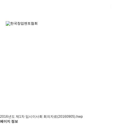
회원가입
로그인
창업기업관리사 운영관리
스타트업창업자를 위한 교육 및 멘토링, 중소기업
성장 발전을 위한 자문과 멘토링을 실시하고
있습니다.
창업기업관리사 운영관리
2016년도 제1차 임시이사회 회의자료(20160905).hwp
페이지 정보